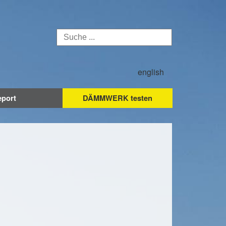
english
eport
DÄMMWERK testen