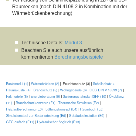
Raumecken (nach DIN 4108-2 in Kombination mit der
Wärmebrückenberechnung)
Technische Details:
Modul 3
Beachten Sie auch unsere ausführlich
kommentierten
Berechnungsbeispiele
Basismodul (1)
|
Wärmebrücken (2)
|
Feuchteschutz (3)
|
Schallschutz +
Raumakustik (4)
|
Brandschutz (5)
|
Wohngebäude (6)
|
GEG DIN V 18599 (7)
|
Faltmodelle (8)
|
Energieberatung (9)
|
Sanierungsfahrplan iSFP (10)
|
Ökobilanz
(11)
|
Brandschutzkonzepte (E1)
|
Thermische Simulation (E2)
|
Heizlastberechnung (E3)
|
Lüftungskonzept (E4)
|
Raumbuch (E5)
|
Simulationstool zur Bedarfsdeckung (E6)
|
Gebäudesimulation (E9)
|
GEG einfach (E11)
|
Hydraulischer Abgleich (E13)